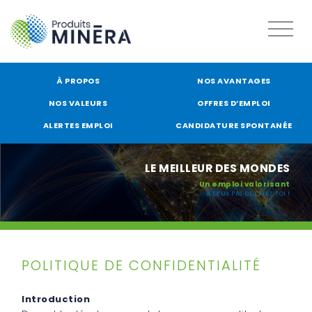
À PROPOS
NOS AVANTAGES
NOS VALEURS
OFFRES D’EMPLOI
ALERTES EMPLOI
CANDIDATURE SPONTANÉE
LE MEILLEUR DES MONDES
Un emploi valorisant
À DEUX PAS DE CHEZ TOI !
POLITIQUE DE CONFIDENTIALITÉ
Introduction