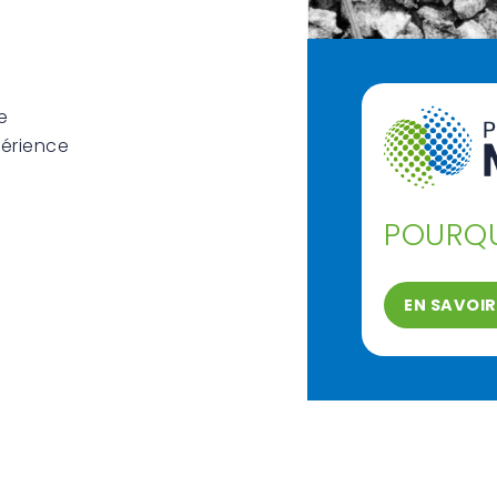
e
périence
POURQU
EN SAVOIR